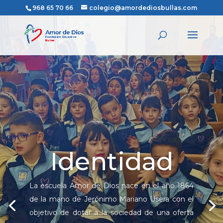
968 65 70 66
colegio@amordediosbullas.com
Identidad
La escuela Amor de Dios nace en el año 1864
de la mano de Jerónimo Mariano Usera con el
objetivo de dotar a la sociedad de una oferta