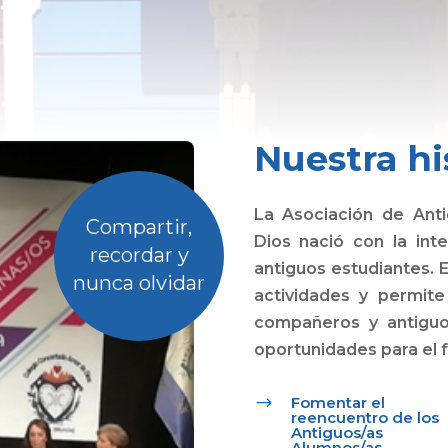
Nuestra hi
La Asociación de Ant
Compartir,
Dios nació con la int
recordar y
antiguos estudiantes. 
nunca olvidar
actividades y permit
compañeros y antiguo
oportunidades para el f
$
Fomentar el
reencuentro de los
Antiguos/as
Alumnos/as.