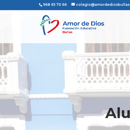
968 65 70 66
colegio@amordediosbulla
Alu