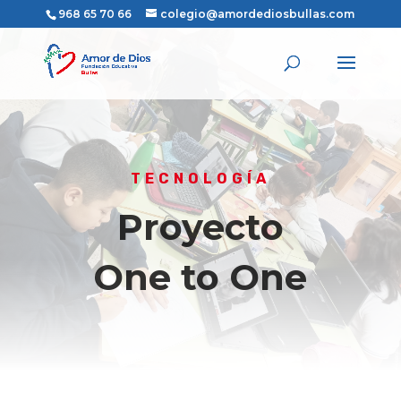
968 65 70 66
colegio@amordediosbullas.com
TECNOLOGÍA
Proyecto
One to One