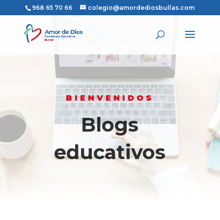
968 65 70 66
colegio@amordediosbullas.com
BIENVENIDOS
Blogs
educativos