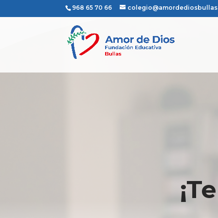
968 65 70 66
colegio@amordediosbulla
¡T