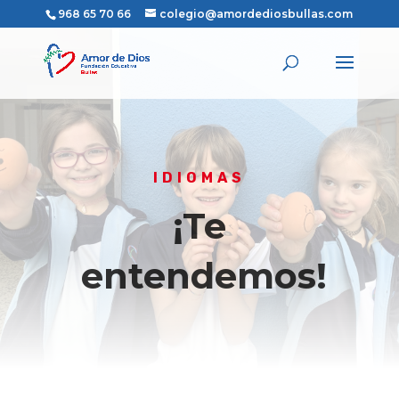
968 65 70 66
colegio@amordediosbullas.com
IDIOMAS
¡Te
entendemos!