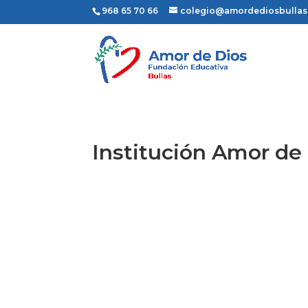
968 65 70 66
colegio@amordediosbulla
Institución Amor de